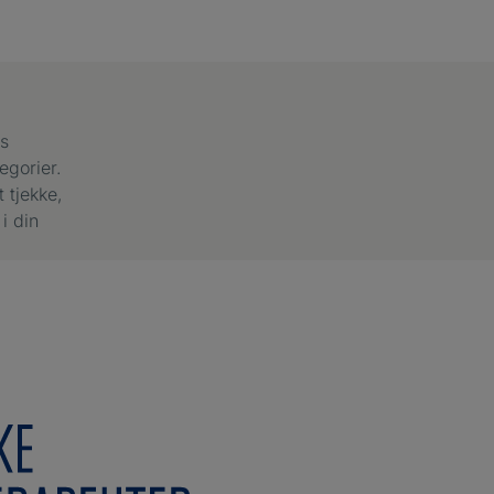
os
egorier.
 tjekke,
i din