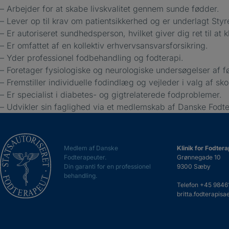
– Arbejder for at skabe livskvalitet gennem sunde fødder.
– Lever op til krav om patientsikkerhed og er underlagt Styre
– Er autoriseret sundhedsperson, hvilket giver dig ret til at 
– Er omfattet af en kollektiv erhvervsansvarsforsikring.
– Yder professionel fodbehandling og fodterapi.
– Foretager fysiologiske og neurologiske undersøgelser af 
– Fremstiller individuelle fodindlæg og vejleder i valg af sko
– Er specialist i diabetes- og gigtrelaterede fodproblemer.
– Udvikler sin faglighed via et medlemskab af Danske Fodte
Medlem af Danske
Klinik for Fodter
Fodterapeuter.
Grønnegade 10
Din garanti for en professionel
9300 Sæby
behandling.
Telefon
+45 9846
britta.fodterapi