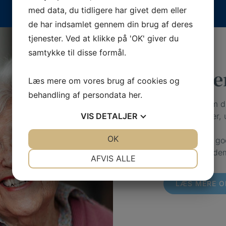
med data, du tidligere har givet dem eller
de har indsamlet gennem din brug af deres
tjenester. Ved at klikke på 'OK' giver du
samtykke til disse formål.
Vi giver
Læs mere om vores brug af cookies og
behandling af persondata
her
.
Vi kerer os om 
dig, hvor du er, 
VIS
DETALJER
JA
NEJ
OK
JA
NEJ
Hos os har vi go
årsagerne til de
NØDVENDIGE
PRÆFERENCER
AFVIS ALLE
JA
NEJ
JA
NEJ
LÆS MERE O
MARKETING
STATISTIK