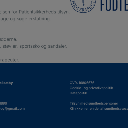
lsen for Patientsikkerheds tilsyn.
klage og søge erstatning.
fødderne.
, støvler, sportssko og sandaler.
rapeuter.
api sæby
CVR: 16806676
Cookie- og privatlivspolitik
Datapolitik
1896
Tilsyn med sundhedspersoner
saeby@gmail.com
Klinikken er en del af sundhedsvæse