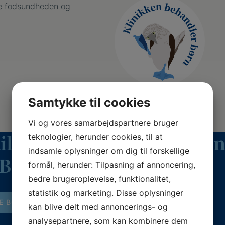
dre fodsundheden og
Samtykke til cookies
Vi og vores samarbejdspartnere bruger
il tid til online behandli
teknologier, herunder cookies, til at
indsamle oplysninger om dig til forskellige
Britta Arentsen her
formål, herunder: Tilpasning af annoncering,
bedre brugeroplevelse, funktionalitet,
statistik og marketing. Disse oplysninger
E BOOKING
kan blive delt med annoncerings- og
analysepartnere, som kan kombinere dem