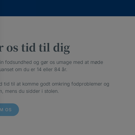
 os tid til dig
din fodsundhed og gør os umage med at møde
uanset om du er 14 eller 84 år.
d tid til at komme godt omkring fodproblemer og
m, mens du sidder i stolen.
M OS