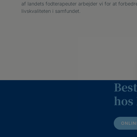
af landets fodterapeuter arbejder vi for at forbe
livskvaliteten i samfundet.
Best
hos 
ONLIN