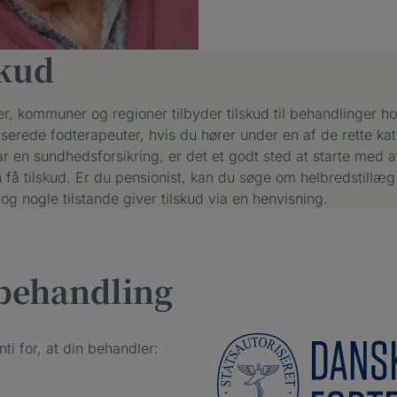
skud
er, kommuner og regioner tilbyder tilskud til behandlinger h
iserede fodterapeuter, hvis du hører under en af de rette kat
r en sundhedsforsikring, er det et godt sted at starte med at
få tilskud. Er du pensionist, kan du søge om helbredstillæg 
 nogle tilstande giver tilskud via en henvisning.
 behandling
nti for, at din behandler: